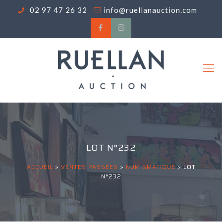
02 97 47 26 32
info@ruellanauction.com
LOT N°232
ACCUEIL
>
VENTES PASSÉES
>
NUMISMATIQUE
>
LOT
N°232