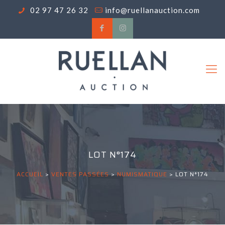
02 97 47 26 32
info@ruellanauction.com
LOT N°174
ACCUEIL
>
VENTES PASSÉES
>
NUMISMATIQUE
>
LOT N°174