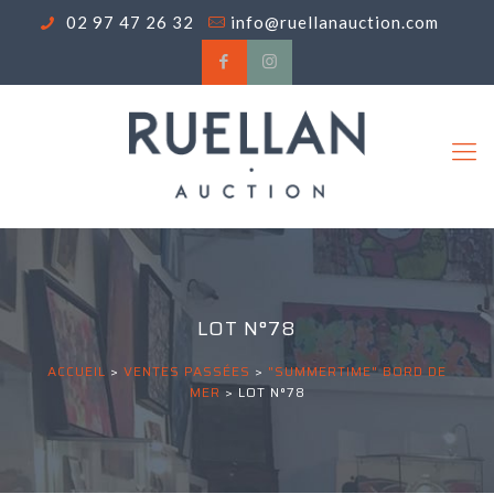
02 97 47 26 32
info@ruellanauction.com
LOT N°78
ACCUEIL
>
VENTES PASSÉES
>
"SUMMERTIME" BORD DE
MER
>
LOT N°78