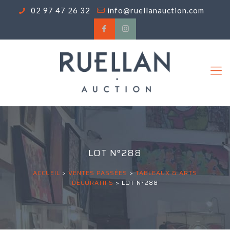
02 97 47 26 32
info@ruellanauction.com
LOT N°288
ACCUEIL
>
VENTES PASSÉES
>
TABLEAUX & ARTS
DÉCORATIFS
>
LOT N°288