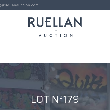
o@ruellanauction.com
N
LOT N°179