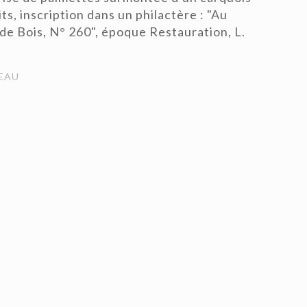
ts, inscription dans un philactère : "Au
 de Bois, N° 260", époque Restauration, L.
EAU