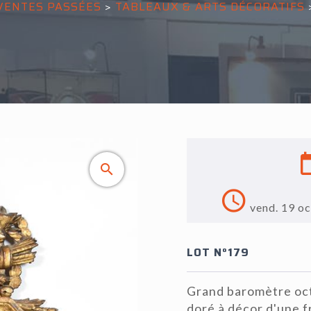
VENTES PASSÉES
>
TABLEAUX & ARTS DÉCORATIFS
vend. 19 o
LOT N°179
Grand baromètre oct
doré à décor d'une 