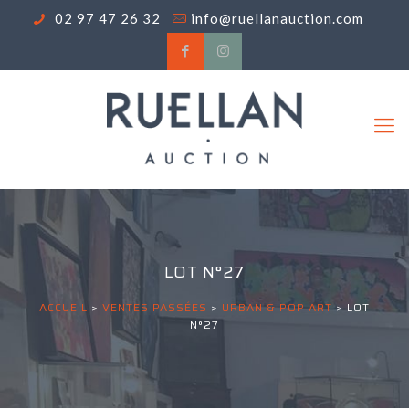
02 97 47 26 32
info@ruellanauction.com
LOT N°27
ACCUEIL
>
VENTES PASSÉES
>
URBAN & POP ART
>
LOT
N°27