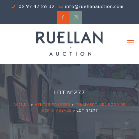
02 97 47 26 32
info@ruellanauction.com
LOT N°277
ACCUEIL
>
VENTES PASSÉES
>
"SUMMERTIME" BORD DE
MER & VOYAGE
>
LOT N°277