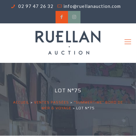
02 97 47 26 32
info@ruellanauction.com
LOT N°75
ACCUEIL
>
VENTES PASSÉES
>
"SUMMERTIME" BORD DE
MER & VOYAGE
>
LOT N°75