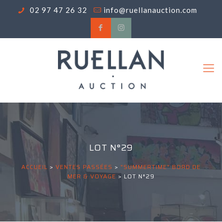
02 97 47 26 32
info@ruellanauction.com
LOT N°29
ACCUEIL
>
VENTES PASSÉES
>
"SUMMERTIME" BORD DE
MER & VOYAGE
>
LOT N°29