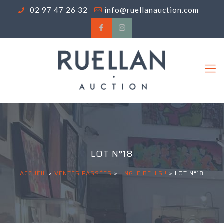
02 97 47 26 32
info@ruellanauction.com
LOT N°18
ACCUEIL
>
VENTES PASSÉES
>
JINGLE BELLS !
>
LOT N°18