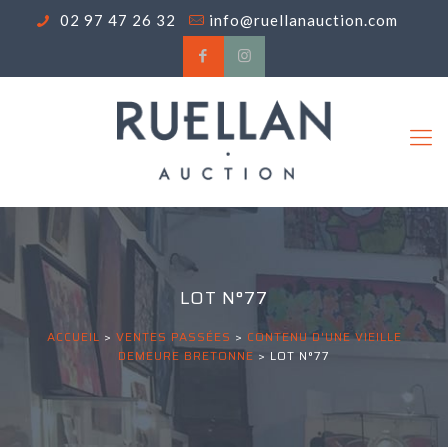
02 97 47 26 32
info@ruellanauction.com
LOT N°77
ACCUEIL
>
VENTES PASSÉES
>
CONTENU D'UNE VIEILLE
DEMEURE BRETONNE
>
LOT N°77