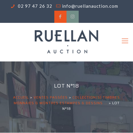
02 97 47 26 32
info@ruellanauction.com
LOT N°18
ACCUEIL
>
VENTES PASSÉES
>
COLLECTION(S) TIMBRES
MONNAIES & MONTRES ESTAMPES & DESSINS ...
>
LOT
N°18