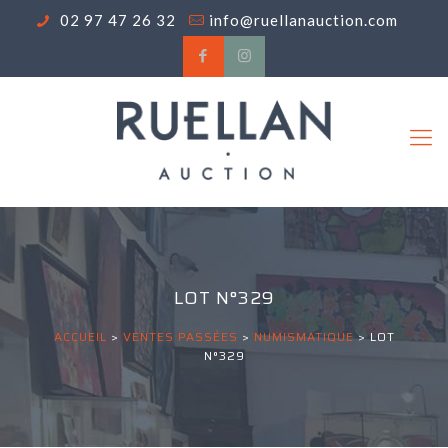
02 97 47 26 32
info@ruellanauction.com
LOT N°329
ACCUEIL
>
VENTES PASSÉES
>
NUMISMATIQUE
>
LOT
N°329