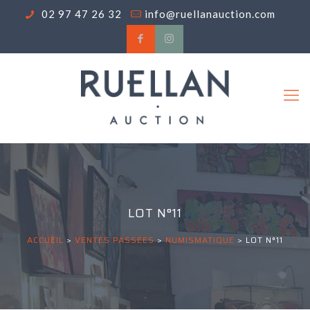
02 97 47 26 32
info@ruellanauction.com
LOT N°11
ACCUEIL
>
VENTES PASSÉES
>
NUMISMATIQUE
>
LOT N°11