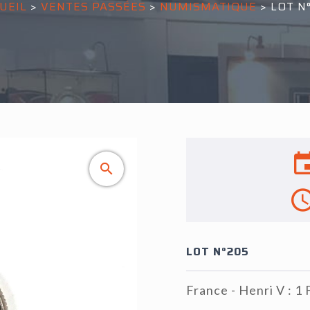
UEIL
>
VENTES PASSÉES
>
NUMISMATIQUE
>
LOT N
LOT N°205
France - Henri V : 1 