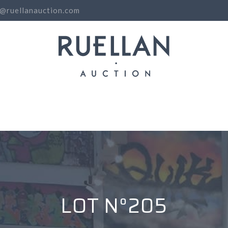
o@ruellanauction.com
N
LOT N°205