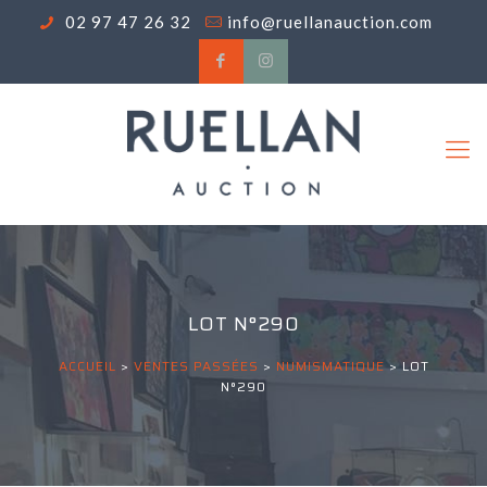
02 97 47 26 32
info@ruellanauction.com
LOT N°290
ACCUEIL
>
VENTES PASSÉES
>
NUMISMATIQUE
>
LOT
N°290