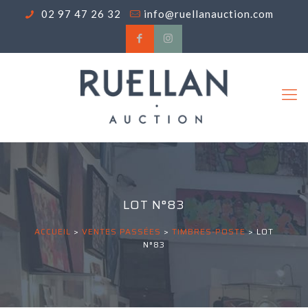
02 97 47 26 32
info@ruellanauction.com
LOT N°83
ACCUEIL
>
VENTES PASSÉES
>
TIMBRES-POSTE
>
LOT
N°83