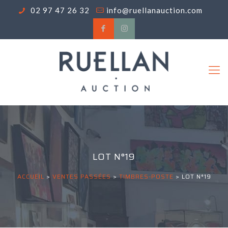
02 97 47 26 32
info@ruellanauction.com
LOT N°19
ACCUEIL
>
VENTES PASSÉES
>
TIMBRES-POSTE
>
LOT N°19