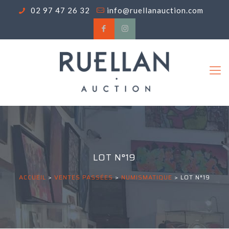
02 97 47 26 32
info@ruellanauction.com
LOT N°19
ACCUEIL
>
VENTES PASSÉES
>
NUMISMATIQUE
>
LOT N°19