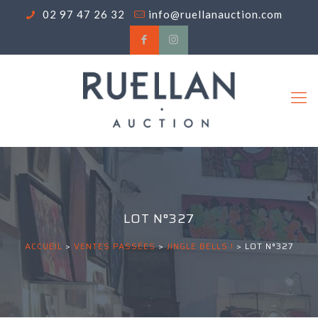
02 97 47 26 32
info@ruellanauction.com
LOT N°327
ACCUEIL
>
VENTES PASSÉES
>
JINGLE BELLS !
>
LOT N°327