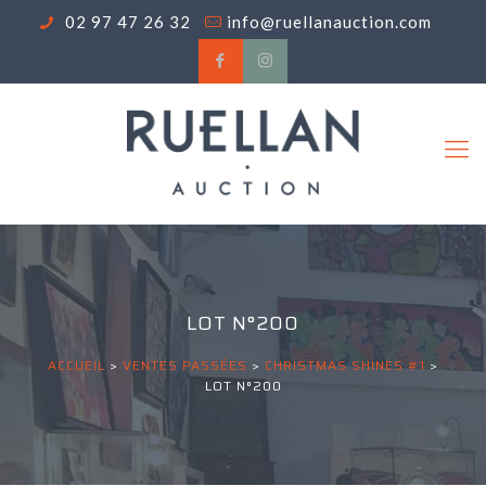
02 97 47 26 32
info@ruellanauction.com
LOT N°200
ACCUEIL
>
VENTES PASSÉES
>
CHRISTMAS SHINES #1
>
LOT N°200