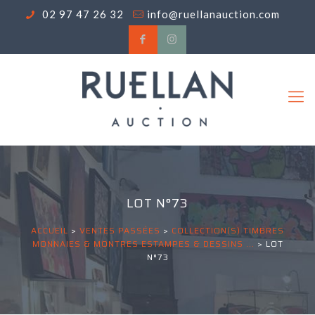
02 97 47 26 32
info@ruellanauction.com
LOT N°73
ACCUEIL
>
VENTES PASSÉES
>
COLLECTION(S) TIMBRES
MONNAIES & MONTRES ESTAMPES & DESSINS ...
>
LOT
N°73