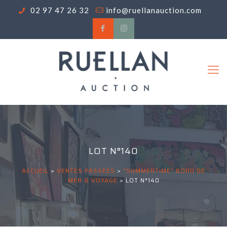
02 97 47 26 32
info@ruellanauction.com
LOT N°140
ACCUEIL
>
VENTES PASSÉES
>
"SUMMERTIME" BORD DE
MER & VOYAGE
>
LOT N°140