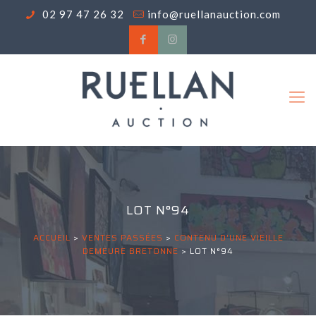
02 97 47 26 32
info@ruellanauction.com
LOT N°94
ACCUEIL
>
VENTES PASSÉES
>
CONTENU D'UNE VIEILLE
DEMEURE BRETONNE
>
LOT N°94