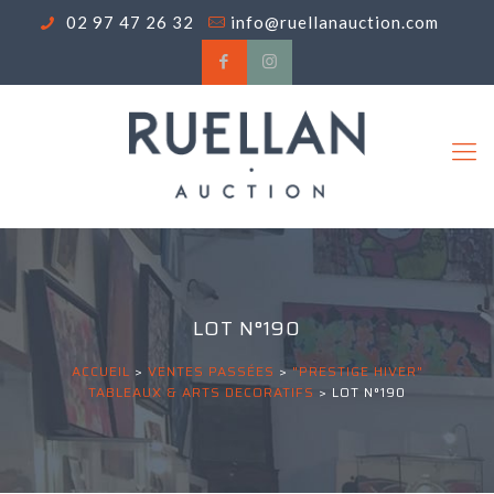
02 97 47 26 32
info@ruellanauction.com
LOT N°190
ACCUEIL
>
VENTES PASSÉES
>
"PRESTIGE HIVER"
TABLEAUX & ARTS DECORATIFS
>
LOT N°190