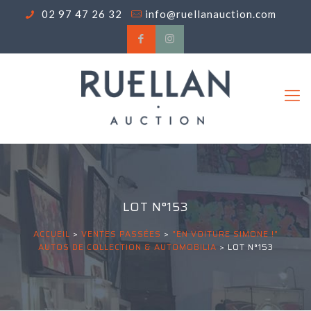
02 97 47 26 32
info@ruellanauction.com
LOT N°153
ACCUEIL
>
VENTES PASSÉES
>
"EN VOITURE SIMONE !"
AUTOS DE COLLECTION & AUTOMOBILIA
>
LOT N°153