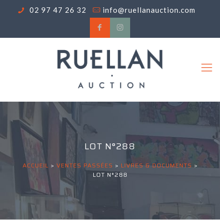
02 97 47 26 32
info@ruellanauction.com
LOT N°288
ACCUEIL
>
VENTES PASSÉES
>
LIVRES & DOCUMENTS
>
LOT N°288