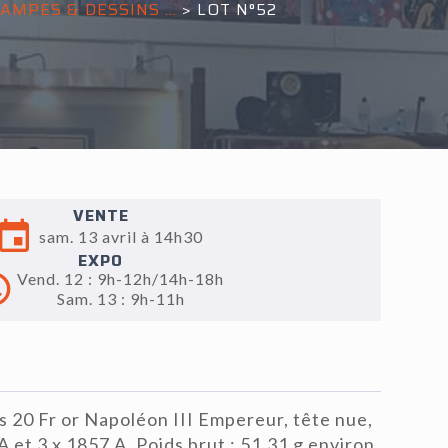
MPES & DESSINS ...
>
LOT N°52
VENTE
sam. 13 avril à 14h30
EXPO
Vend. 12 : 9h-12h/14h-18h
Sam. 13 : 9h-11h
 20 Fr or Napoléon III Empereur, tête nue,
A et 3 x 1857 A. Poids brut : 51.31 g environ.