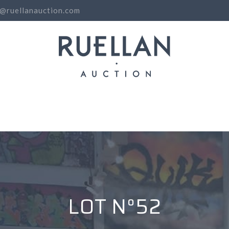
o@ruellanauction.com
N
LOT N°52