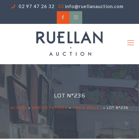
02 97 47 26 32
info@ruellanauction.com
LOT N°236
ACCUEIL
>
VENTES PASSÉES
>
JINGLE BELLS !
>
LOT N°236