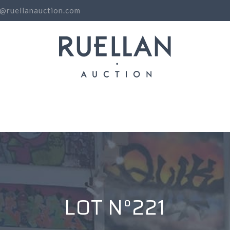
o@ruellanauction.com
N
LOT N°221