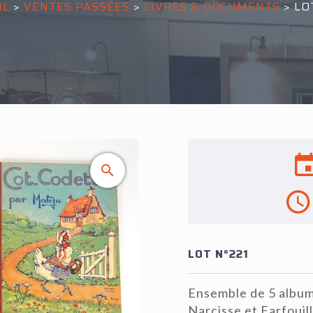
IL
>
VENTES PASSÉES
>
LIVRES & DOCUMENTS
>
LO
LOT N°221
Ensemble de 5 albums
Narcisse et Farfouil