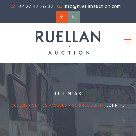
02 97 47 26 32
info@ruellanauction.com
LOT N°43
ACCUEIL
>
VENTES PASSÉES
>
SO PRECIOUS !
>
LOT N°43