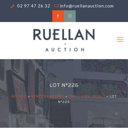
02 97 47 26 32
info@ruellanauction.com
LOT N°226
ACCUEIL
>
VENTES PASSÉES
>
CHIC... C'EST NOËL !
>
LOT
N°226