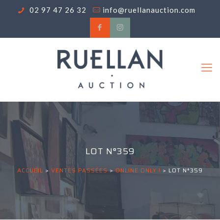
02 97 47 26 32
info@ruellanauction.com
LOT N°359
ACCUEIL
>
VENTES PASSÉES
>
ONLINE ONLY !
>
LOT N°359