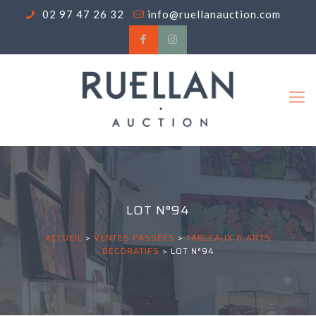
02 97 47 26 32
info@ruellanauction.com
LOT N°94
ACCUEIL
>
VENTES PASSÉES
>
TABLEAUX & ARTS
DÉCORATIFS
>
LOT N°94