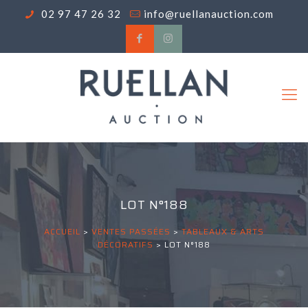
02 97 47 26 32
info@ruellanauction.com
LOT N°188
ACCUEIL
>
VENTES PASSÉES
>
TABLEAUX & ARTS
DÉCORATIFS
>
LOT N°188