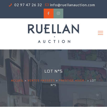
02 97 47 26 32
info@ruellanauction.com
LOT N°5
ACCUEIL
>
VENTES PASSÉES
>
PRESTIGE HIVER !
>
LOT
N°5