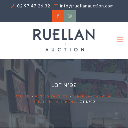
02 97 47 26 32
info@ruellanauction.com
LOT N°92
ACCUEIL
>
VENTES PASSÉES
>
VENTE CARITATIVE AU
PROFIT DU TÉLÉTHON
>
LOT N°92