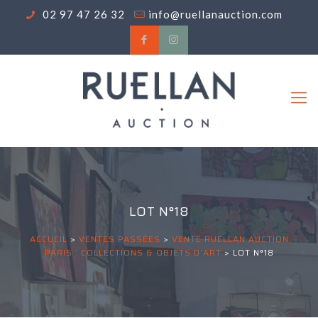
02 97 47 26 32
info@ruellanauction.com
LOT N°18
ACCUEIL
>
VENTES PASSÉES
>
VENTE RUELLAN AUCTION
PARIS : COLLECTIONS & OBJETS D'ART
>
LOT N°18