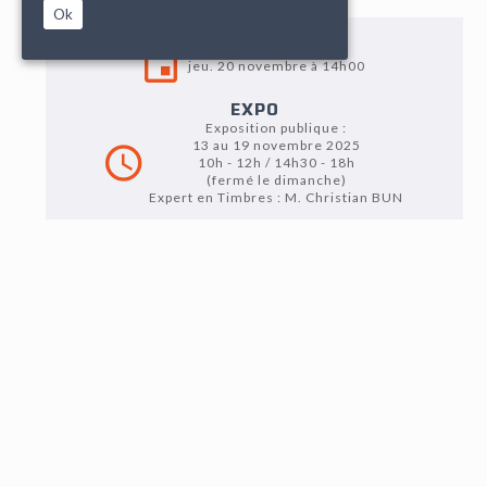
Ok
VENTE
jeu. 20 novembre à 14h00
EXPO
Exposition publique :
13 au 19 novembre 2025
10h - 12h / 14h30 - 18h
(fermé le dimanche)
Expert en Timbres : M. Christian BUN
LOT N°18
Edouard SAUNIER (1885-1918), "KOSSUTH & CIE", deux
dessins à l'encre et lavis d'encre sur papier, 32 x 19 cm.
Peintre, affichiste, dessinateur et publicitaire, Édouard
Saunier ne connaîtra qu'une brève carrière, d'à peine
une dizaine d'années, interrompue par la Première
Guerre mondiale. Il débute vers 1903 comme