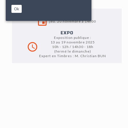
Ok
VENTE
jeu. 20 novembre à 14h00
EXPO
Exposition publique :
13 au 19 novembre 2025
10h - 12h / 14h30 - 18h
(fermé le dimanche)
Expert en Timbres : M. Christian BUN
LOT N°77
Edouard SAUNIER (1885-1918), "Jachet et Haut-de-
Forme", gouache et encre sur papier fort, signée en bas
à droite, encadré, encadré, 40 x 32 cm.
Peintre, affichiste, dessinateur et publicitaire, Édouard
Saunier ne connaîtra qu'une brève carrière, d'à peine
une dizaine d'années, interrompue par la Première