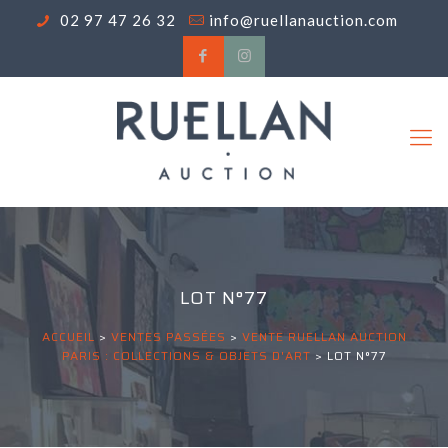
02 97 47 26 32
info@ruellanauction.com
LOT N°77
ACCUEIL
>
VENTES PASSÉES
>
VENTE RUELLAN AUCTION
PARIS : COLLECTIONS & OBJETS D'ART
>
LOT N°77