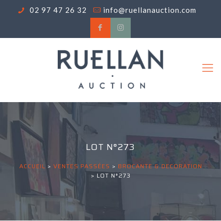
02 97 47 26 32
info@ruellanauction.com
LOT N°273
ACCUEIL
>
VENTES PASSÉES
>
BROCANTE & DECORATION
>
LOT N°273