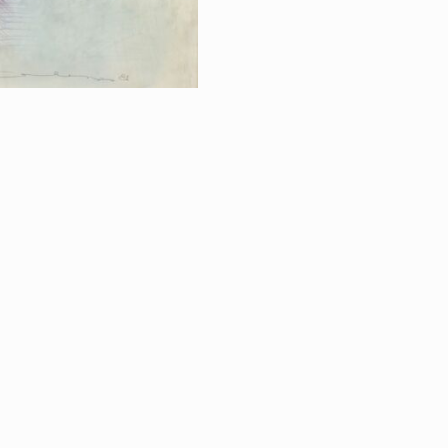
RETOUR À LA VE
BROCANTE & D
|
ÉGALES
PROTECTION DES DONNÉES