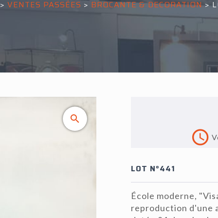
>
VENTES PASSÉES
>
BROCANTE & DECORATION
>
L
V
LOT N°441
École moderne, "Visa
reproduction d'une a