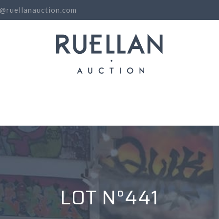
o@ruellanauction.com
N
LOT N°441