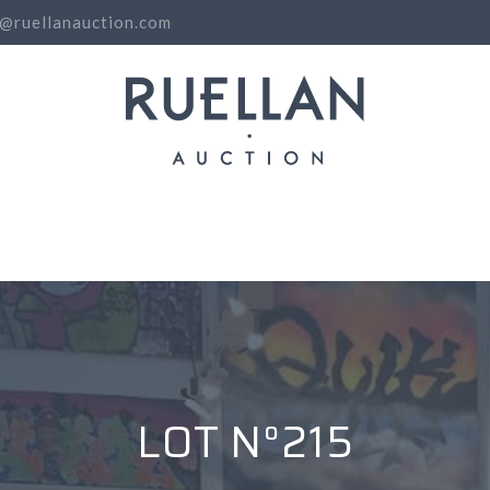
o@ruellanauction.com
N
LOT N°215