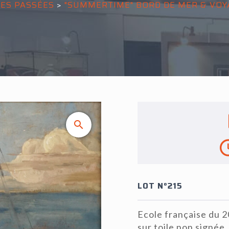
ES PASSÉES
>
"SUMMERTIME" BORD DE MER & VOY
LOT N°215
Ecole française du 20
sur toile non signée,