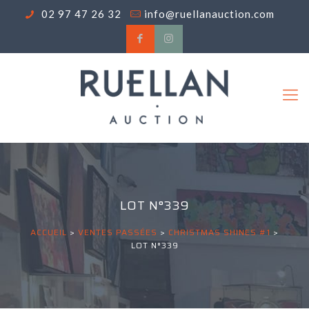
02 97 47 26 32
info@ruellanauction.com
LOT N°339
ACCUEIL
>
VENTES PASSÉES
>
CHRISTMAS SHINES #1
>
LOT N°339