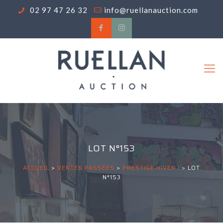
02 97 47 26 32
info@ruellanauction.com
LOT N°153
ACCUEIL
>
VENTES PASSÉES
>
PRESTIGE HIVER !
>
LOT
N°153