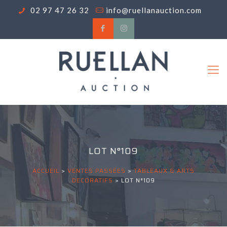
02 97 47 26 32
info@ruellanauction.com
LOT N°109
ACCUEIL
>
VENTES PASSÉES
>
TABLEAUX & ARTS
DECORATIFS
>
LOT N°109