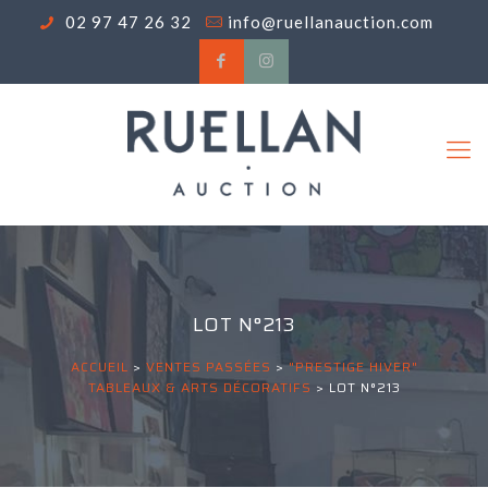
02 97 47 26 32
info@ruellanauction.com
LOT N°213
ACCUEIL
>
VENTES PASSÉES
>
"PRESTIGE HIVER"
TABLEAUX & ARTS DÉCORATIFS
>
LOT N°213