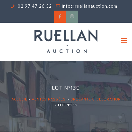
02 97 47 26 32
info@ruellanauction.com
LOT N°139
ACCUEIL
>
VENTES PASSÉES
>
BROCANTE & DECORATION
>
LOT N°139