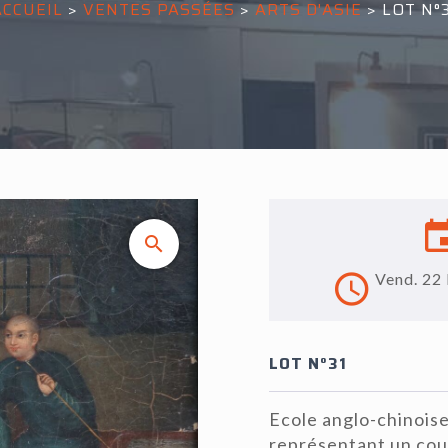
ACCUEIL
>
VENTES PASSÉES
>
ARTS D'ASIE
>
LOT N°3
Vend. 22
LOT N°31
Ecole anglo-chinoise
représentant un coup