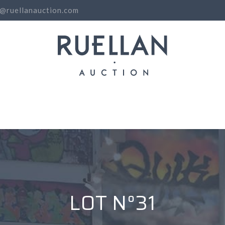
o@ruellanauction.com
N
LOT N°31