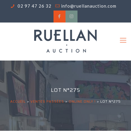
02 97 47 26 32
info@ruellanauction.com
LOT N°275
ACCUEIL
>
VENTES PASSÉES
>
ONLINE ONLY !
>
LOT N°275