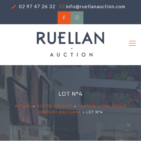
02 97 47 26 32
info@ruellanauction.com
LOT N°4
ACCUEIL
>
VENTES PASSÉES
>
CONTENU D'UNE VIEILLE
DEMEURE BRETONNE
>
LOT N°4